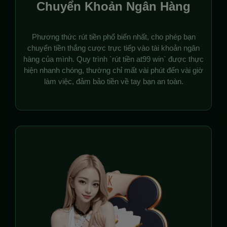
Chuyển Khoản Ngân Hàng
Phương thức rút tiền phổ biến nhất, cho phép bạn
chuyển tiền thắng cược trực tiếp vào tài khoản ngân
hàng của mình. Quy trình `rút tiền at99 win` được thực
hiện nhanh chóng, thường chỉ mất vài phút đến vài giờ
làm việc, đảm bảo tiền về tay bạn an toàn.