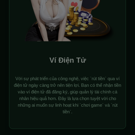
Ví Điện Tử
Với sự phát triển của công nghệ, việc `rút tiền` qua ví
điện tử ngày càng trở nên tiện lợi. Bạn có thể nhận tiền
vào ví điện tử đã đăng ký, giúp quản lý tài chính cá
nhân hiệu quả hơn. Đây là lựa chọn tuyệt vời cho
những ai muốn sự linh hoạt khi `chơi game` và `rút
tiền`.