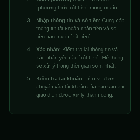
`phương thức rút tiền` mong muốn.
Nhập thông tin và số tiền:
Cung cấp
thông tin tài khoản nhận tiền và số
tiền bạn muốn `rút tiền`.
Xác nhận:
Kiểm tra lại thông tin và
xác nhận yêu cầu `rút tiền`. Hệ thống
sẽ xử lý trong thời gian sớm nhất.
Kiểm tra tài khoản:
Tiền sẽ được
chuyển vào tài khoản của bạn sau khi
giao dịch được xử lý thành công.