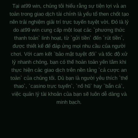
Tại at99 win, chúng tôi hiểu rằng sự tiện lợi và an
toàn trong giao dịch tài chính là yếu tố then chốt tạo
nên trải nghiệm giải trí trực tuyến tuyệt vời. Đó là lý
do at99 win cung cấp một loạt các `phương thức
thanh toán` linh hoạt, từ `gửi tiền` đến `rút tiền`,
được thiết kế để đáp ứng mọi nhu cầu của người
chơi. Với cam kết `bảo mật tuyệt đối` và tốc độ xử
lý nhanh chóng, bạn có thể hoàn toàn yên tâm khi
thực hiện các giao dịch trên nền tảng `cá cược an
toàn` của chúng tôi. Dù bạn là người yêu thích `thể
thao`, `casino trực tuyến`, `nổ hũ` hay `bắn cá`,
việc quản lý tài khoản của bạn sẽ luôn dễ dàng và
minh bạch.