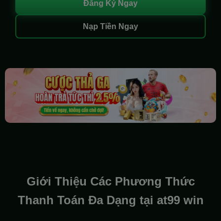
Đăng Ký Ngay
Nạp Tiền Ngay
Giới Thiệu Các Phương Thức
Thanh Toán Đa Dạng tại at99 win