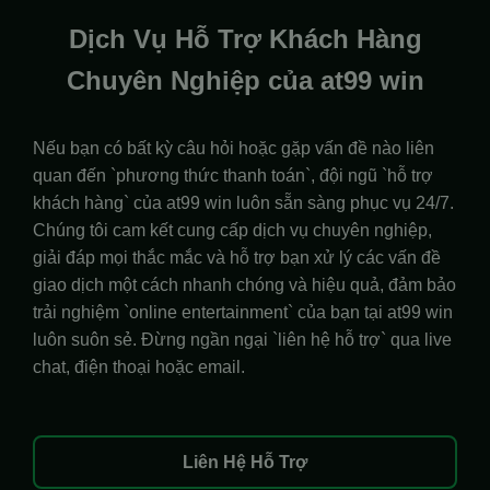
Dịch Vụ Hỗ Trợ Khách Hàng
Chuyên Nghiệp của at99 win
Nếu bạn có bất kỳ câu hỏi hoặc gặp vấn đề nào liên
quan đến `phương thức thanh toán`, đội ngũ `hỗ trợ
khách hàng` của at99 win luôn sẵn sàng phục vụ 24/7.
Chúng tôi cam kết cung cấp dịch vụ chuyên nghiệp,
giải đáp mọi thắc mắc và hỗ trợ bạn xử lý các vấn đề
giao dịch một cách nhanh chóng và hiệu quả, đảm bảo
trải nghiệm `online entertainment` của bạn tại at99 win
luôn suôn sẻ. Đừng ngần ngại `liên hệ hỗ trợ` qua live
chat, điện thoại hoặc email.
Liên Hệ Hỗ Trợ