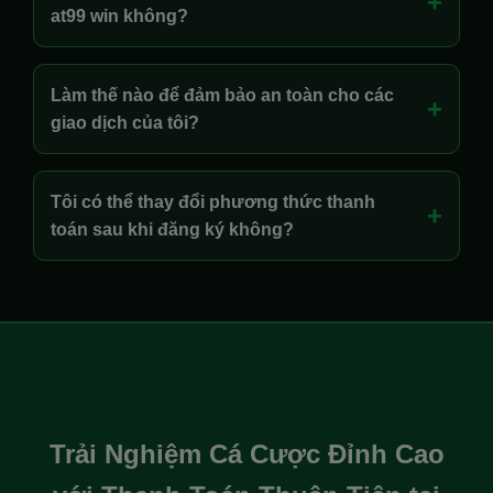
+
at99 win không?
Làm thế nào để đảm bảo an toàn cho các
+
giao dịch của tôi?
Tôi có thể thay đổi phương thức thanh
+
toán sau khi đăng ký không?
Trải Nghiệm Cá Cược Đỉnh Cao