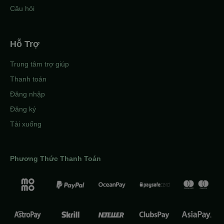
Câu hỏi
Hỗ Trợ
Trung tâm trợ giúp
Thanh toán
Đăng nhập
Đăng ký
Tải xuống
Phương Thức Thanh Toán