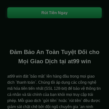
Rút Tiền Ngay
Đảm Bảo An Toàn Tuyệt Đối cho
Mọi Giao Dịch tại at99 win
at99 win đặt `bảo mật` lên hàng đầu trong mọi giao
dịch `thanh toán`. Chúng tôi áp dụng các công nghệ
mã hóa tiên tiến nhất (SSL 128-bit) để bảo vệ thông tin
cá nhân và tài chính của bạn khỏi mọi truy cập trái
phép. Mỗi giao dịch `gửi tiền` hoặc `rút tiền` đều được
giám sát chặt chẽ bởi đội ngũ chuyên gia `an ninh