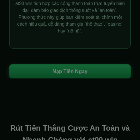
at99 win tích hợp các cổng thanh toán trực tuyến hiện
đại, đảm bảo giao dịch thông suốt và `an toàn`.
Phương thức này giúp bạn kiểm soát tài chính một
cách hiệu quả, dễ dàng tham gia `thể thao`, `casino`
hay `nổ hũ`.
Nạp Tiền Ngay
Rút Tiền Thắng Cược An Toàn và
Nhanh Chóng với at99 win