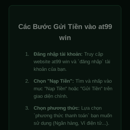
Các Bước Gửi Tiền vào at99
win
Đăng nhập tài khoản:
Truy cập
website at99 win và `đăng nhập` tài
khoản của bạn.
Chọn "Nạp Tiền":
Tìm và nhấp vào
mục "Nạp Tiền" hoặc "Gửi Tiền" trên
giao diện chính.
Chọn phương thức:
Lựa chọn
`phương thức thanh toán` bạn muốn
sử dụng (Ngân hàng, Ví điện tử...).