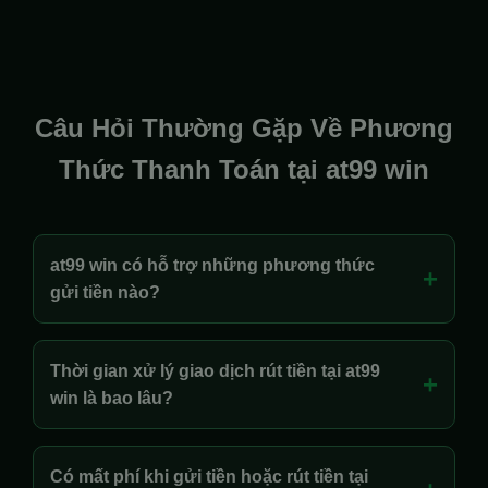
Câu Hỏi Thường Gặp Về Phương
Thức Thanh Toán tại at99 win
at99 win có hỗ trợ những phương thức
+
gửi tiền nào?
Thời gian xử lý giao dịch rút tiền tại at99
+
win là bao lâu?
Có mất phí khi gửi tiền hoặc rút tiền tại