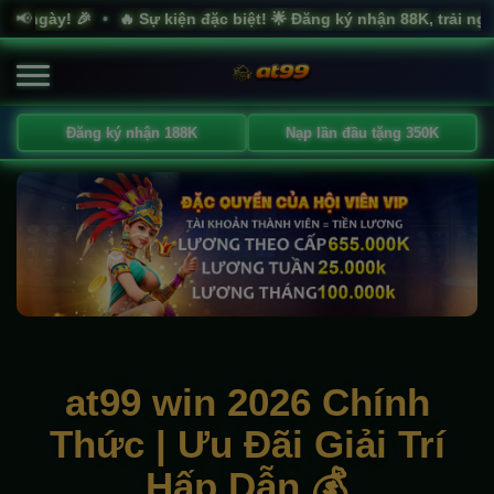
📢
📢


🔥 Sự kiện đặc biệt! 🌟 Đăng ký nhận 88K, trải nghiệm ngay
🔥 Sự kiện đặc biệt! 🌟 Đăng ký nhận 88K, trải nghiệm ngay
•
•
Đăng ký nhận 188K
Nạp lần đầu tặng 350K
at99 win 2026 Chính
Thức | Ưu Đãi Giải Trí
Hấp Dẫn 💰