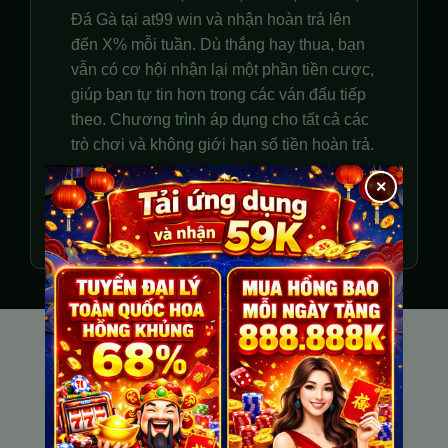
Đá Gà tại at99 win và nhận hoàn trả lên
đến X% mỗi tuần. Dù thắng hay thua, bạn
vẫn có cơ hội nhận lại một phần tiền cược,
giúp bạn tự tin hơn trong các ván đấu tiếp
theo. Chương trình áp dụng cho tất cả các
trò chơi và không giới hạn số tiền hoàn trả.
×
Xem Chi Tiết Hoàn Trả
Hướng Dẫn Nhận
Thưởng Khuyến Mãi