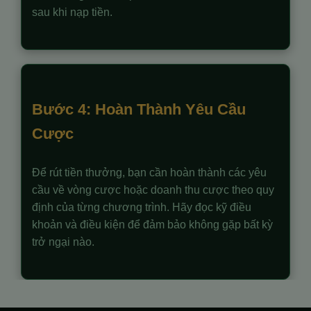
sau khi nạp tiền.
Bước 4: Hoàn Thành Yêu Cầu
Cược
Để rút tiền thưởng, bạn cần hoàn thành các yêu
cầu về vòng cược hoặc doanh thu cược theo quy
định của từng chương trình. Hãy đọc kỹ điều
khoản và điều kiện để đảm bảo không gặp bất kỳ
trở ngại nào.