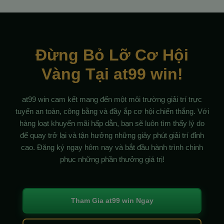
Đừng Bỏ Lỡ Cơ Hội
Vàng Tại at99 win!
at99 win cam kết mang đến một môi trường giải trí trực
tuyến an toàn, công bằng và đầy ắp cơ hội chiến thắng. Với
hàng loạt khuyến mãi hấp dẫn, bạn sẽ luôn tìm thấy lý do
để quay trở lại và tận hưởng những giây phút giải trí đỉnh
cao. Đăng ký ngay hôm nay và bắt đầu hành trình chinh
phục những phần thưởng giá trị!
Tham Gia at99 win Ngay