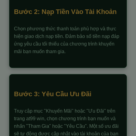
Bước 2: Nạp Tiền Vào Tài Khoản
Chọn phương thức thanh toán phù hợp và thực
hiện giao dịch nạp tiền. Đảm bảo số tiền nạp đáp
ứng yêu cầu tối thiểu của chương trình khuyến
mãi bạn muốn tham gia.
Bước 3: Yêu Cầu Ưu Đãi
Truy cập mục "Khuyến Mãi" hoặc "Ưu Đãi" trên
trang at99 win, chọn chương trình bạn muốn và
nhấn "Tham Gia" hoặc "Yêu Cầu". Một số ưu đãi
sẽ tự động được cập nhật vào tài khoản của bạn