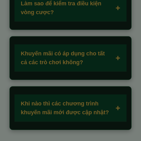
Làm sao để kiểm tra điều kiện
+
vòng cược?
Khuyến mãi có áp dụng cho tất
+
cả các trò chơi không?
Khi nào thì các chương trình
+
khuyến mãi mới được cập nhật?