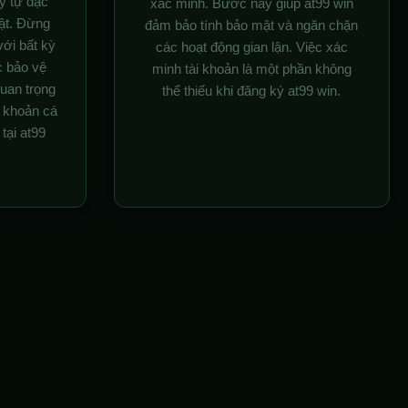
ý tự đặc
xác minh. Bước này giúp at99 win
ật. Đừng
đảm bảo tính bảo mật và ngăn chặn
với bất kỳ
các hoạt động gian lận. Việc xác
c bảo vệ
minh tài khoản là một phần không
quan trọng
thể thiếu khi đăng ký at99 win.
i khoản cá
tại at99