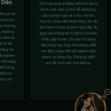
 Dẫn
Với ứng dụng di động at99 win được
tối ưu hóa, bạn có thể dễ dàng truy
99 win sẽ
cập và tham gia cá cược mọi lúc,
mừng cực
mọi nơi. Giao diện thân thiện, tốc độ
oạt chương
tải nhanh chóng và tính năng đầy đủ
ả, thưởng
giúp bạn không bỏ lỡ bất kỳ khoảnh
 hiện tại.
khắc giải trí nào. Dù bạn sử dụng
ết kế để
điện thoại hay máy tính bảng, at99
thắng và
win đều mang đến trải nghiệm liền
trải nghiệm
mạch và đẳng cấp. Đăng ký at99
 dõi trang
win để chơi trên mọi thiết bị.
 để không
at99 win
ành cho
×