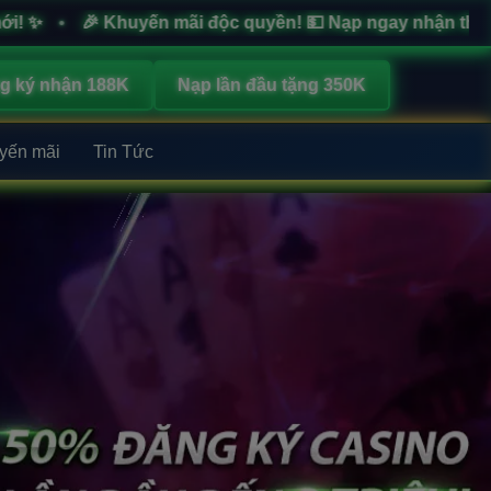
 Khuyến mãi độc quyền! 💵 Nạp ngay nhận thêm 128K! ⭐ Đ
 Khuyến mãi độc quyền! 💵 Nạp ngay nhận thêm 128K! ⭐ Đ
g ký nhận 188K
Nạp lần đầu tặng 350K
yến mãi
Tin Tức