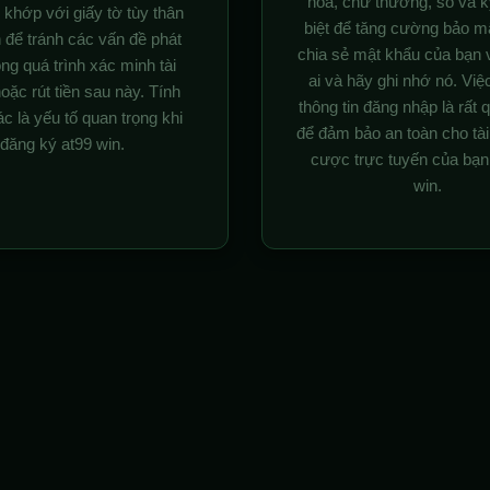
hoa, chữ thường, số và k
 khớp với giấy tờ tùy thân
biệt để tăng cường bảo m
 để tránh các vấn đề phát
chia sẻ mật khẩu của bạn 
ong quá trình xác minh tài
ai và hãy ghi nhớ nó. Việ
oặc rút tiền sau này. Tính
thông tin đăng nhập là rất 
c là yếu tố quan trọng khi
để đảm bảo an toàn cho tà
đăng ký at99 win.
cược trực tuyến của bạn 
win.