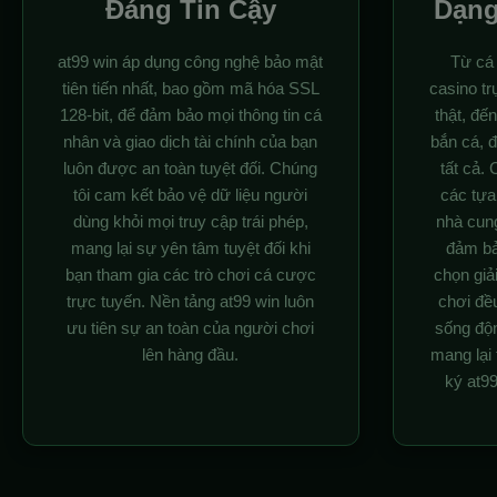
Đáng Tin Cậy
Dạng
at99 win áp dụng công nghệ bảo mật
Từ cá 
tiên tiến nhất, bao gồm mã hóa SSL
casino tr
128-bit, để đảm bảo mọi thông tin cá
thật, đế
nhân và giao dịch tài chính của bạn
bắn cá, 
luôn được an toàn tuyệt đối. Chúng
tất cả. 
tôi cam kết bảo vệ dữ liệu người
các tựa
dùng khỏi mọi truy cập trái phép,
nhà cung
mang lại sự yên tâm tuyệt đối khi
đảm bả
bạn tham gia các trò chơi cá cược
chọn giải
trực tuyến. Nền tảng at99 win luôn
chơi đề
ưu tiên sự an toàn của người chơi
sống độ
lên hàng đầu.
mang lại 
ký at99