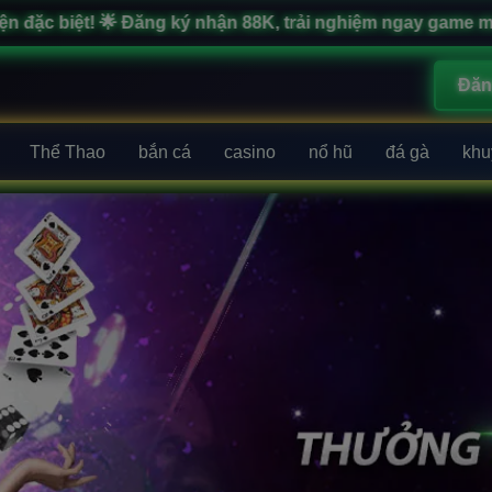
! 🌟 Đăng ký nhận 88K, trải nghiệm ngay game mới! ✨
! 🌟 Đăng ký nhận 88K, trải nghiệm ngay game mới! ✨
•
•


Đăn
Thể Thao
bắn cá
casino
nổ hũ
đá gà
khu