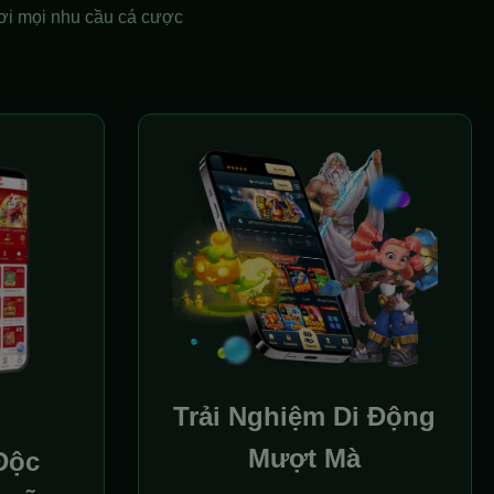
nơi mọi nhu cầu cá cược
Trải Nghiệm Di Động
Mượt Mà
Độc