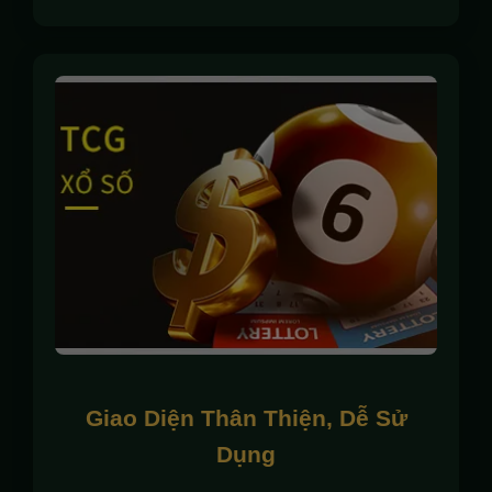
Giao Diện Thân Thiện, Dễ Sử
Dụng