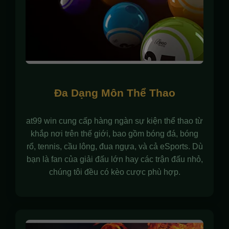
Đa Dạng Môn Thể Thao
at99 win cung cấp hàng ngàn sự kiện thể thao từ
khắp nơi trên thế giới, bao gồm bóng đá, bóng
rổ, tennis, cầu lông, đua ngựa, và cả eSports. Dù
bạn là fan của giải đấu lớn hay các trận đấu nhỏ,
chúng tôi đều có kèo cược phù hợp.