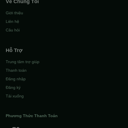
Về Chúng Tôi
Giới thiệu
Liên hệ
Câu hỏi
Hỗ Trợ
Trung tâm trợ giúp
Thanh toán
Đăng nhập
Đăng ký
Tải xuống
Phương Thức Thanh Toán