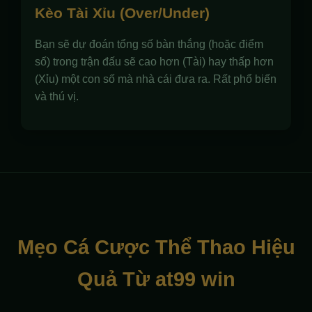
Kèo Tài Xỉu (Over/Under)
Bạn sẽ dự đoán tổng số bàn thắng (hoặc điểm
số) trong trận đấu sẽ cao hơn (Tài) hay thấp hơn
(Xỉu) một con số mà nhà cái đưa ra. Rất phổ biến
và thú vị.
Mẹo Cá Cược Thể Thao Hiệu
Quả Từ at99 win