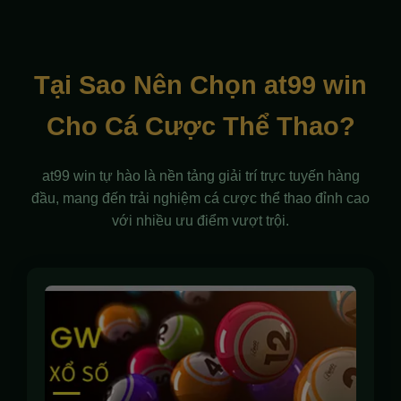
Tại Sao Nên Chọn at99 win
Cho Cá Cược Thể Thao?
at99 win tự hào là nền tảng giải trí trực tuyến hàng
đầu, mang đến trải nghiệm cá cược thể thao đỉnh cao
với nhiều ưu điểm vượt trội.