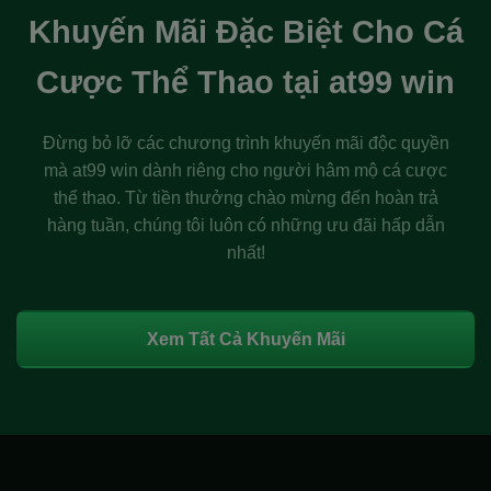
Khuyến Mãi Đặc Biệt Cho Cá
Cược Thể Thao tại at99 win
Đừng bỏ lỡ các chương trình khuyến mãi độc quyền
mà at99 win dành riêng cho người hâm mộ cá cược
thể thao. Từ tiền thưởng chào mừng đến hoàn trả
hàng tuần, chúng tôi luôn có những ưu đãi hấp dẫn
nhất!
Xem Tất Cả Khuyến Mãi