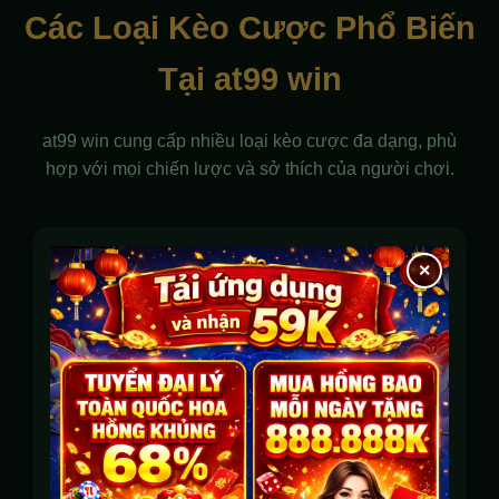
Các Loại Kèo Cược Phổ Biến
Tại at99 win
at99 win cung cấp nhiều loại kèo cược đa dạng, phù
hợp với mọi chiến lược và sở thích của người chơi.
×