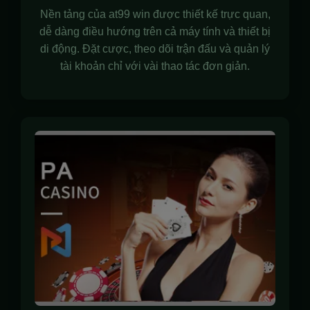
Nền tảng của at99 win được thiết kế trực quan,
dễ dàng điều hướng trên cả máy tính và thiết bị
di động. Đặt cược, theo dõi trận đấu và quản lý
tài khoản chỉ với vài thao tác đơn giản.