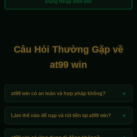
Đăng Nhập at99 win
Câu Hỏi Thường Gặp về
at99 win
+
at99 win có an toàn và hợp pháp không?
+
Làm thế nào để nạp và rút tiền tại at99 win?