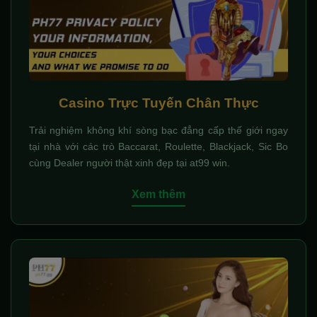
Casino Trực Tuyến Chân Thực
Trải nghiệm không khí sòng bạc đẳng cấp thế giới ngay
tại nhà với các trò Baccarat, Roulette, Blackjack, Sic Bo
cùng Dealer người thật xinh đẹp tại at99 win.
Xem thêm