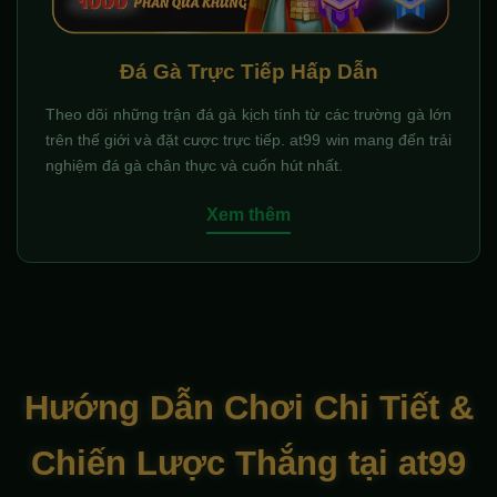
Đá Gà Trực Tiếp Hấp Dẫn
Theo dõi những trận đá gà kịch tính từ các trường gà lớn
trên thế giới và đặt cược trực tiếp. at99 win mang đến trải
nghiệm đá gà chân thực và cuốn hút nhất.
Xem thêm
Hướng Dẫn Chơi Chi Tiết &
Chiến Lược Thắng tại at99