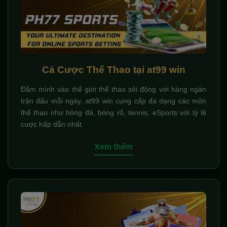
Cá Cược Thể Thao tại at99 win
Đắm mình vào thế giới thể thao sôi động với hàng ngàn
trận đấu mỗi ngày. at99 win cung cấp đa dạng các môn
thể thao như bóng đá, bóng rổ, tennis, eSports với tỷ lệ
cược hấp dẫn nhất.
Xem thêm