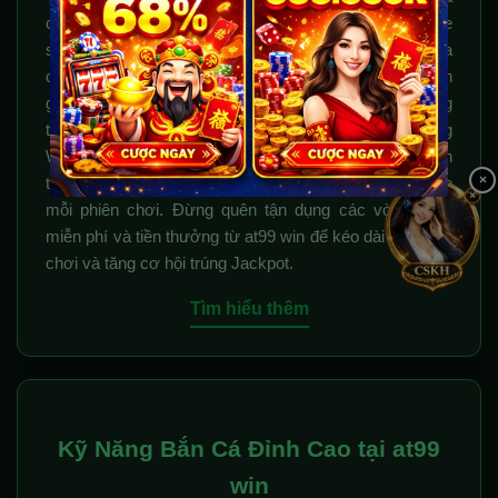
cơ hội thắng lớn. Để tăng cơ hội, hãy chọn những game
slot có tỷ lệ RTP (Return to Player) cao. Đặt cược tối đa
cho các game có Jackpot lũy tiến để đủ điều kiện nhận
giải thưởng lớn nhất. Luôn đọc kỹ luật chơi và bảng
thanh toán của từng game để hiểu rõ các biểu tượng
Wild, Scatter và vòng quay miễn phí. Quản lý ngân sách
×
thông minh là chìa khóa: đặt giới hạn thua và thắng cho
mỗi phiên chơi. Đừng quên tận dụng các vòng quay
miễn phí và tiền thưởng từ at99 win để kéo dài thời gian
chơi và tăng cơ hội trúng Jackpot.
Tìm hiểu thêm
Kỹ Năng Bắn Cá Đỉnh Cao tại at99
win