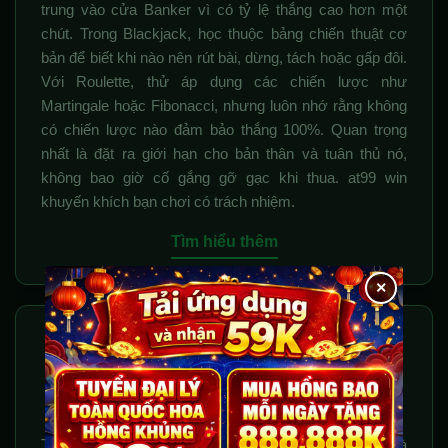
trung vào cửa Banker vì có tỷ lệ thắng cao hơn một
chút. Trong Blackjack, học thuộc bảng chiến thuật cơ
bản để biết khi nào nên rút bài, dừng, tách hoặc gấp đôi.
Với Roulette, thử áp dụng các chiến lược như
Martingale hoặc Fibonacci, nhưng luôn nhớ rằng không
có chiến lược nào đảm bảo thắng 100%. Quan trọng
nhất là đặt ra giới hạn cho bản thân và tuân thủ nó,
không bao giờ cố gắng gỡ gạc khi thua. at99 win
khuyến khích bạn chơi có trách nhiệm.
Tìm hiểu thêm
×
Bí Quyết Thắng Lớn với Nổ Hũ
(Slots) tại at99 win
Trò chơi Nổ Hũ tại at99 win là sự kết hợp giữa giải trí và