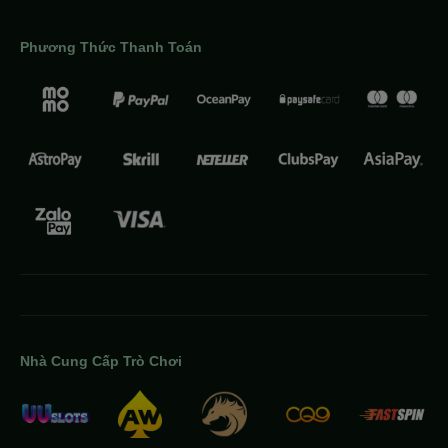
Phương Thức Thanh Toán
Nhà Cung Cấp Trò Chơi