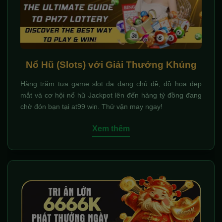
Nổ Hũ (Slots) với Giải Thưởng Khủng
Hàng trăm tựa game slot đa dạng chủ đề, đồ họa đẹp
mắt và cơ hội nổ hũ Jackpot lên đến hàng tỷ đồng đang
chờ đón bạn tại at99 win. Thử vận may ngay!
Xem thêm