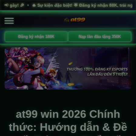
📢
📢
🎉
🎉
🔥 Sự kiện đặc biệt! 🌟 Đăng ký nhận 88K, trải nghiệm ngay
🔥 Sự kiện đặc biệt! 🌟 Đăng ký nhận 88K, trải nghiệm ngay
•
•
Đăng ký nhận 188K
Nạp lần đầu tặng 350K
at99 win 2026 Chính
thức: Hướng dẫn & Đề